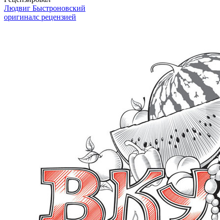
Людвиг Быстроновский
оригинал
с рецензией