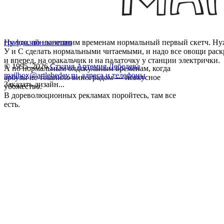
Ну что, по нынешним временам нормальный первый скетч. Ну
графдизайн
логотип
У и С сделать нормальными читаемыми, и надо все овощи рас
и вперед, на оракальчик и на палаточку у станции электрички.
© 1995–2026
Студия Артемия Лебедева
А по нормальным олдскульным временам, когда
mailbox@artlebedev.ru
,
адреса и телефоны
арбузы не тошнило виноградом — невкусное
Заказать дизайн...
убожество.
В дореволюционных рекламах поройтесь, там все
есть.