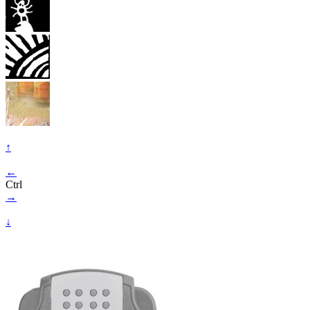
↑
←
Ctrl
→
↓