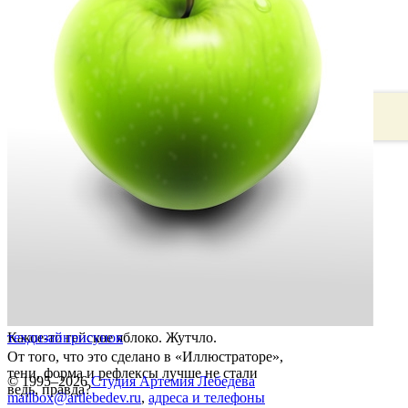
Какое-то гейское яблоко. Жутчло.
техдизайн
рисунок
От того, что это сделано в «Иллюстраторе»,
тени, форма и рефлексы лучше не стали
© 1995–2026
Студия Артемия Лебедева
ведь, правда?
mailbox@artlebedev.ru
,
адреса и телефоны