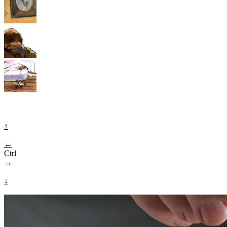
↑
←
Ctrl
→
↓