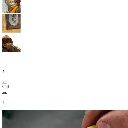
↑
←
Ctrl
→
↓