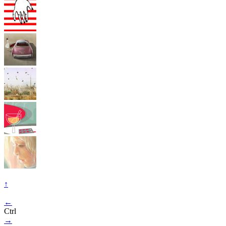
↑
←
Ctrl
→