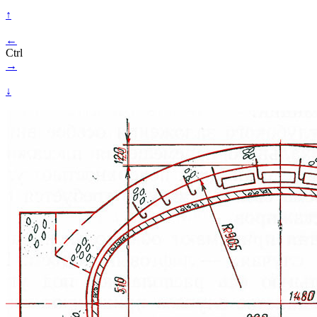
↑
←
Ctrl
→
↓