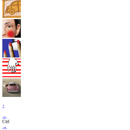
↑
←
Ctrl
→