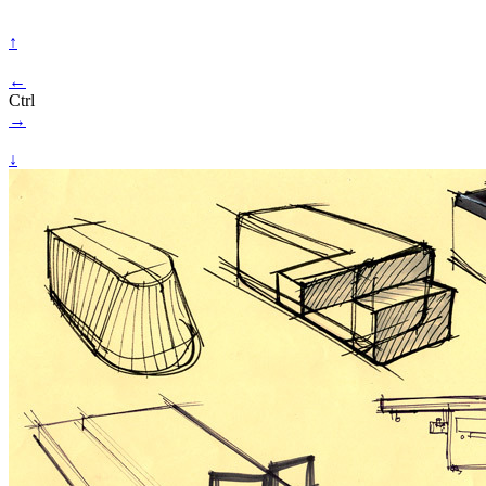
↑
←
Ctrl
→
↓