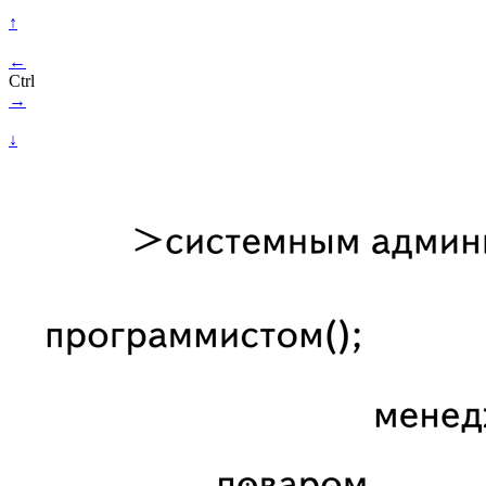
↑
←
Ctrl
→
↓