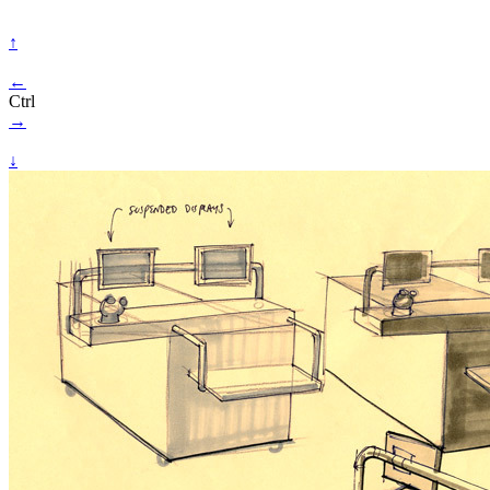
↑
←
Ctrl
→
↓