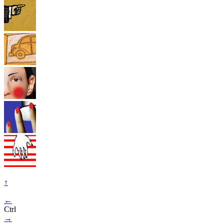
↑
←
Ctrl
→