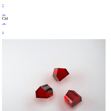
↑
←
Ctrl
→
↓