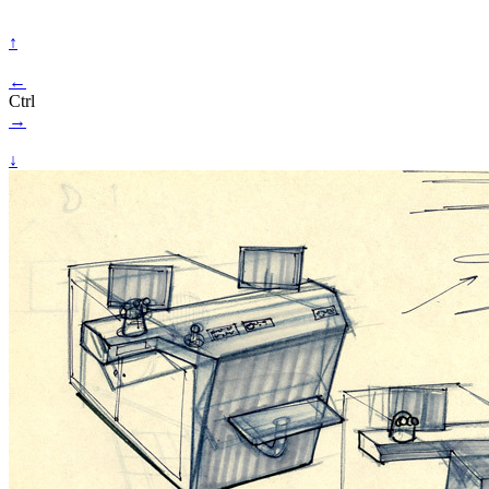
↑
←
Ctrl
→
↓