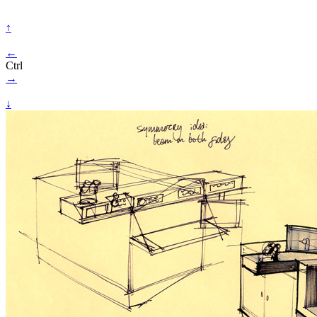
↑
←
Ctrl
→
↓