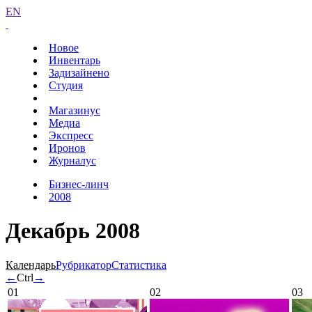
EN
Новое
Инвентарь
Задизайнено
Студия
Магазинус
Медиа
Экспресс
Иронов
Журналус
Бизнес-линч
2008
Декабрь 2008
Календарь
Рубрикатор
Статистика
←
Ctrl
→
01
02
03