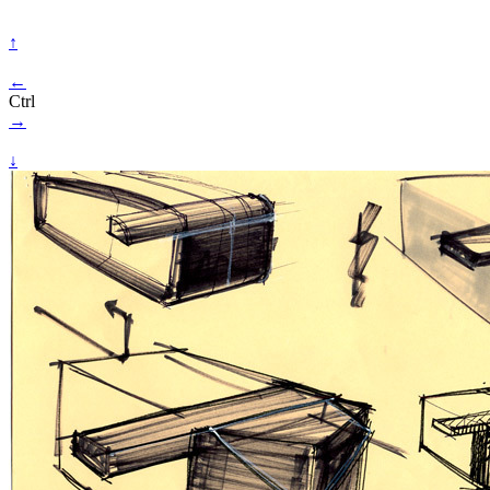
↑
←
Ctrl
→
↓