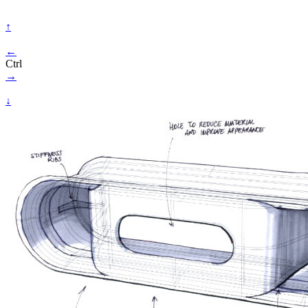
↑
←
Ctrl
→
↓