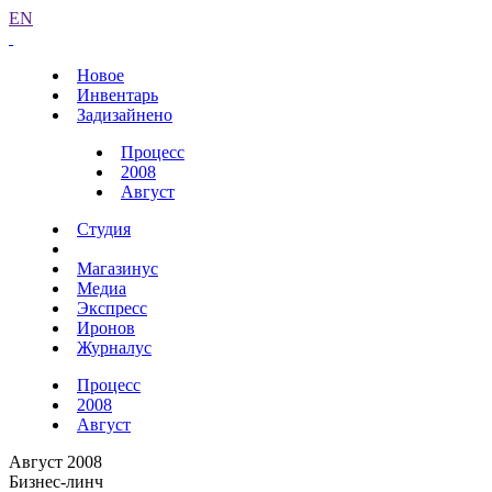
EN
Новое
Инвентарь
Задизайнено
Процесс
2008
Август
Студия
Магазинус
Медиа
Экспресс
Иронов
Журналус
Процесс
2008
Август
Август 2008
Бизнес-линч