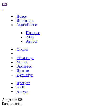
EN
Новое
Инвентарь
Задизайнено
Процесс
2008
Август
Студия
Магазинус
Медиа
Экспресс
Иронов
Журналус
Процесс
2008
Август
Август 2008
Бизнес-линч