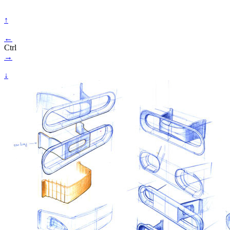
↑
←
Ctrl
→
↓