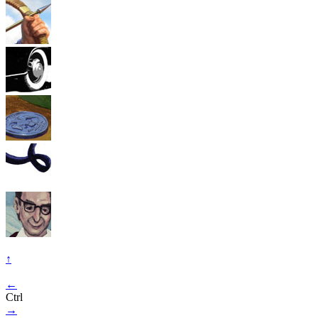
↑
←
Ctrl
→