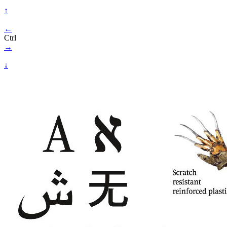
↑
←
Ctrl
→
↓