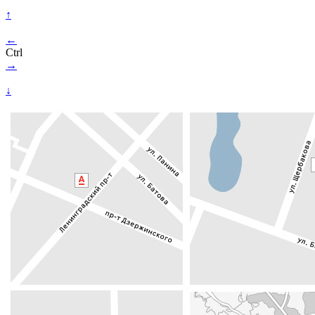
↑
←
Ctrl
→
↓