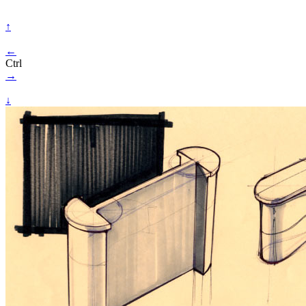
↑
←
Ctrl
→
↓