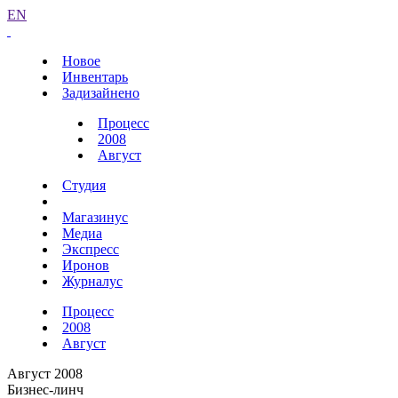
EN
Новое
Инвентарь
Задизайнено
Процесс
2008
Август
Студия
Магазинус
Медиа
Экспресс
Иронов
Журналус
Процесс
2008
Август
Август 2008
Бизнес-линч