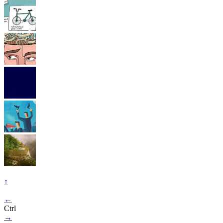
↑
←
Ctrl
→