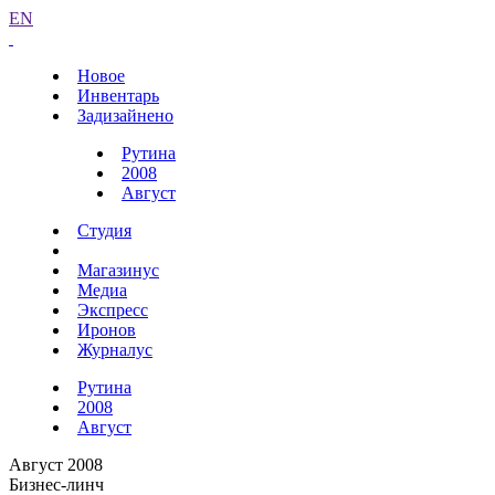
EN
Новое
Инвентарь
Задизайнено
Рутина
2008
Август
Студия
Магазинус
Медиа
Экспресс
Иронов
Журналус
Рутина
2008
Август
Август 2008
Бизнес-линч