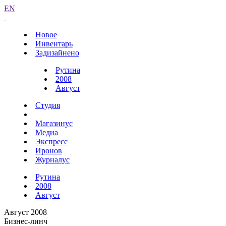
EN
Новое
Инвентарь
Задизайнено
Рутина
2008
Август
Студия
Магазинус
Медиа
Экспресс
Иронов
Журналус
Рутина
2008
Август
Август 2008
Бизнес-линч