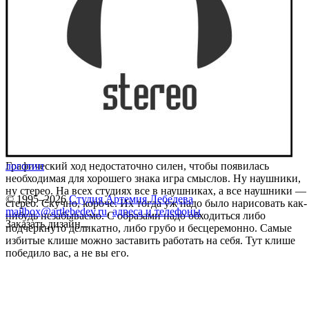
Графический ход недостаточно силен, чтобы появилась
логотип
необходимая для хорошего знака игра смыслов. Ну наушники,
ну стерео. На всех студиях все в наушниках, а все наушники —
© 1995–2026
Студия Артемия Лебедева
стерео. Скучно, короче. Их тогда уж надо было нарисовать как-
mailbox@artlebedev.ru
,
адреса и телефоны
нибудь незабываемо. С образами надо обходиться либо
Заказать дизайн...
подчеркнуто деликатно, либо грубо и бесцеремонно. Самые
избитые клише можно заставить работать на себя. Тут клише
победило вас, а не вы его.