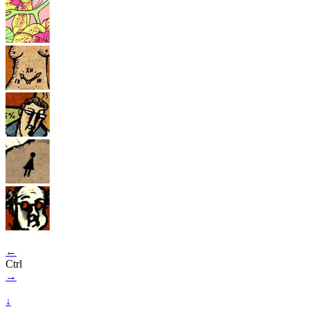
←
Ctrl
→
↓