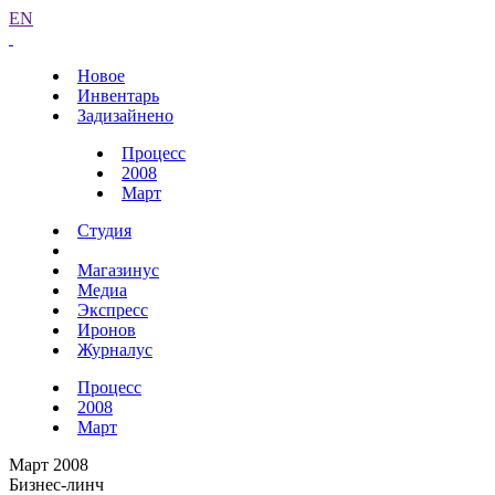
EN
Новое
Инвентарь
Задизайнено
Процесс
2008
Март
Студия
Магазинус
Медиа
Экспресс
Иронов
Журналус
Процесс
2008
Март
Март 2008
Бизнес-линч