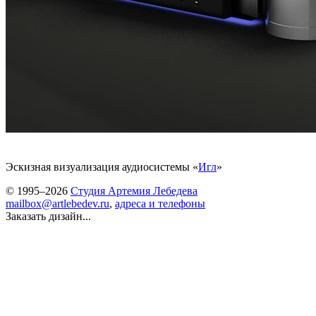
Эскизная визуализация аудиосистемы «
Игл
»
© 1995–2026
Студия Артемия Лебедева
mailbox@artlebedev.ru
,
адреса и телефоны
Заказать дизайн...