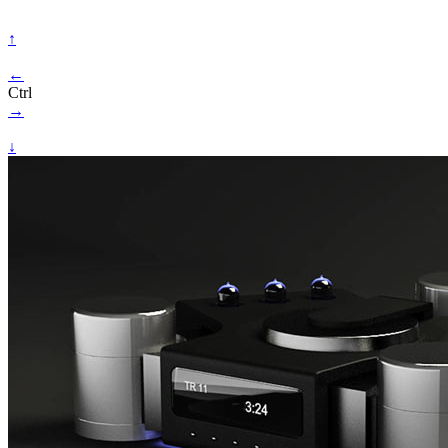
↑
←
Ctrl
→
↓