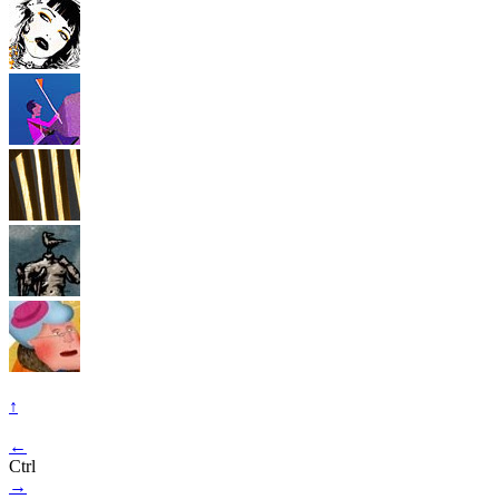
↑
←
Ctrl
→