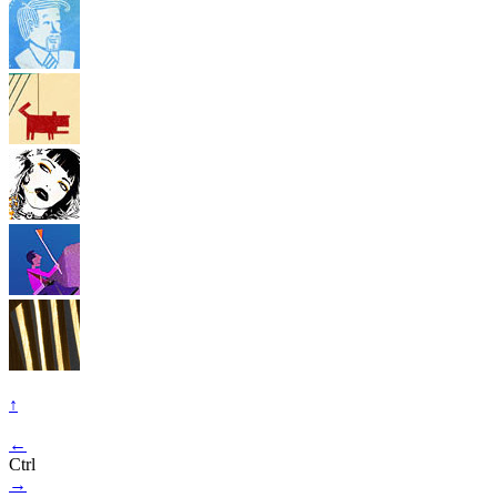
↑
←
Ctrl
→