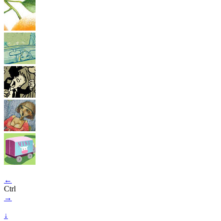
←
Ctrl
→
↓