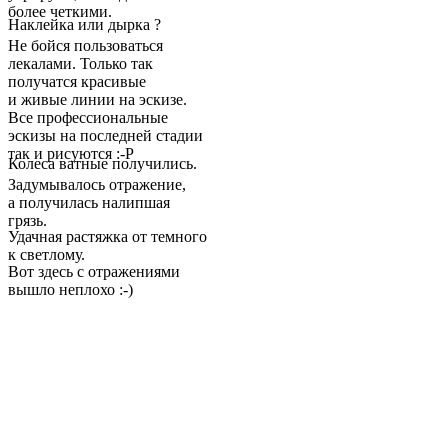
более четкими.
Наклейка или дырка ?
Не бойся пользоваться
лекалами. Только так
получатся красивые
и живые линии на эскизе.
Все профессиональные
эскизы на последней стадии
так и рисуются :-Р
Колеса ватные получились.
Задумывалось отражение,
а получилась налипшая
грязь.
Удачная растяжка от темного
к светлому.
Вот здесь с отражениями
вышло неплохо :-)