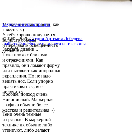
Маркеры не так просты, как
техдизайн
иллюстрация
кажутся :-)
У тебя хорошо получается
© 1995–2026
Студия Артемия Лебедева
заливать объемы
mailbox@artlebedev.ru
,
адреса и телефоны
и передавать освещенность
Заказать дизайн...
деталей.
Пока плохо с бликами
и отражениями. Как
правило, они ломают форму
или выглядят как инородные
вкрапления. Но не надо
вешать нос. Если упорно
практиковаться, все
получится.
Вообще, подход очень
живописный. Маркерная
графика обычно более
жесткая и решительная :-)
Тени очень темные
и грязные. В маркерной
технике их обычно либо
утрируют, либо делают