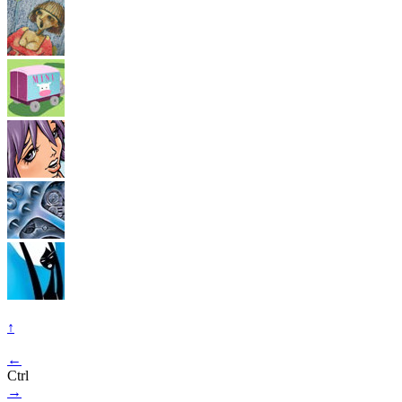
↑
←
Ctrl
→