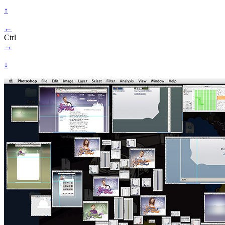
↑
←
Ctrl
→
↓