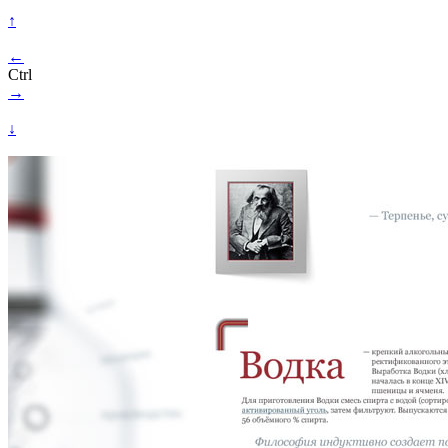
↑
←
Ctrl
→
↓