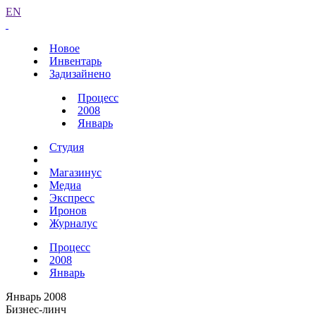
EN
Новое
Инвентарь
Задизайнено
Процесс
2008
Январь
Студия
Магазинус
Медиа
Экспресс
Иронов
Журналус
Процесс
2008
Январь
Январь 2008
Бизнес-линч