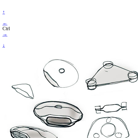
↑
←
Ctrl
→
↓