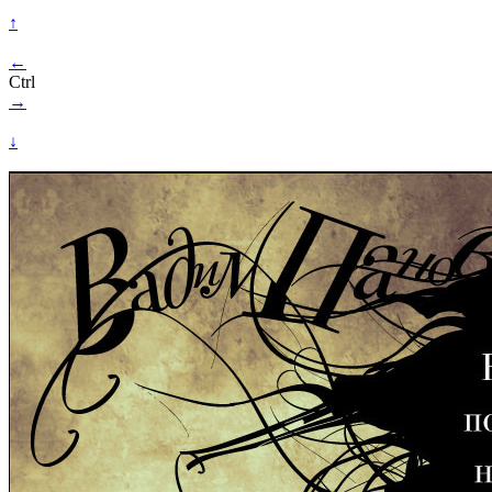
↑
←
Ctrl
→
↓