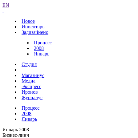
EN
Новое
Инвентарь
Задизайнено
Процесс
2008
Январь
Студия
Магазинус
Медиа
Экспресс
Иронов
Журналус
Процесс
2008
Январь
Январь 2008
Бизнес-линч