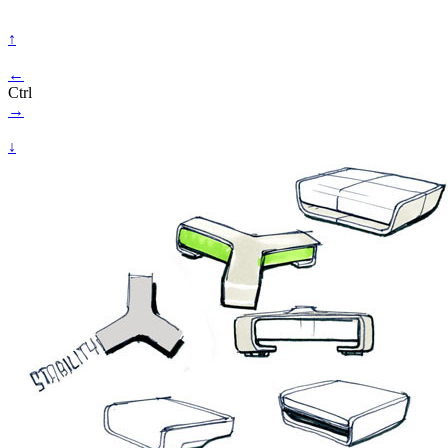
↑
←
Ctrl
→
↓