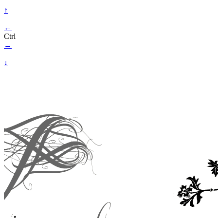
↑
←
Ctrl
→
↓