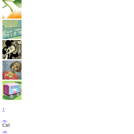
↑
←
Ctrl
→