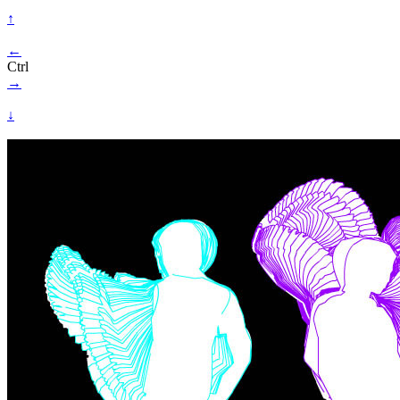
↑
←
Ctrl
→
↓