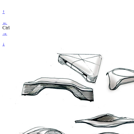
↑
←
Ctrl
→
↓