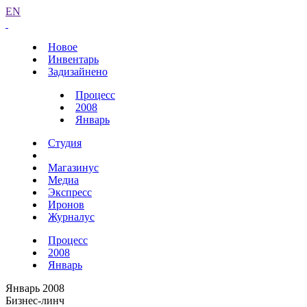
EN
Новое
Инвентарь
Задизайнено
Процесс
2008
Январь
Студия
Магазинус
Медиа
Экспресс
Иронов
Журналус
Процесс
2008
Январь
Январь 2008
Бизнес-линч