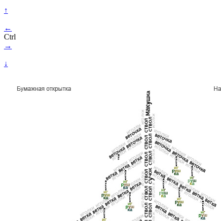
↑
←
Ctrl
→
↓