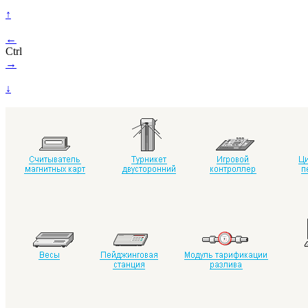
↑
←
Ctrl
→
↓