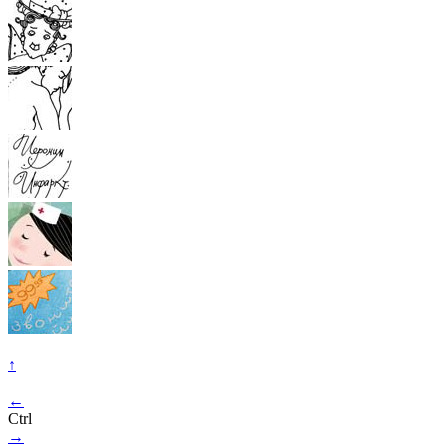
↑
←
Ctrl
→