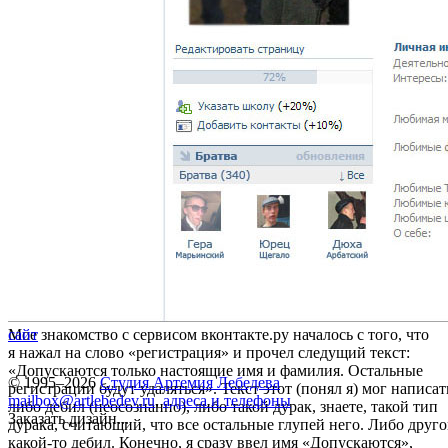
Мое знакомство с сервисом вконтакте.ру началось с того, что
сайт
я нажал на слово «регистрация» и прочел следущий текст:
«Допускаются только настоящие имя и фамилия. Остальные
© 1995–2026
Студия Артемия Лебедева
регистрации будут удаляться». Текст этот (понял я) мог написат
mailbox@artlebedev.ru
,
адреса и телефоны
либо дебил (неосознанно), либо такой дурак, знаете, такой тип
Заказать дизайн...
дурака, считающий, что все остальные глупей него. Либо друг
какой-то дебил. Конечно, я сразу ввел имя «Допускаются»,