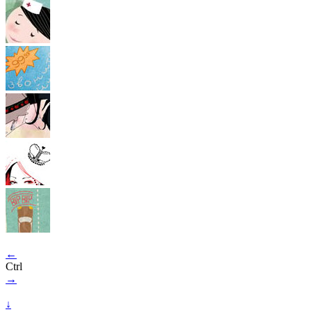
←
Ctrl
→
↓