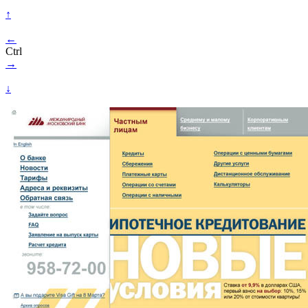
↑
←
Ctrl
→
↓