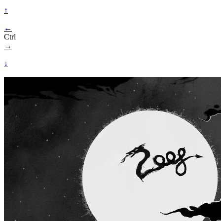
↑
←
Ctrl
→
↓