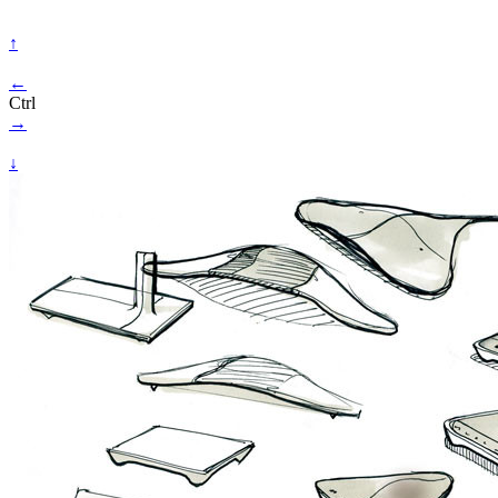
↑
←
Ctrl
→
↓