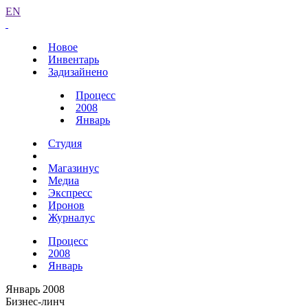
EN
Новое
Инвентарь
Задизайнено
Процесс
2008
Январь
Студия
Магазинус
Медиа
Экспресс
Иронов
Журналус
Процесс
2008
Январь
Январь 2008
Бизнес-линч