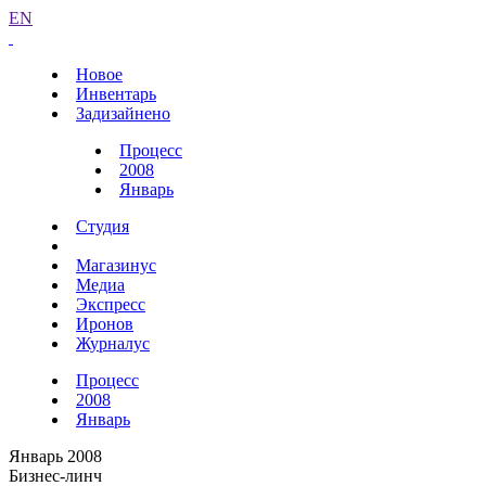
EN
Новое
Инвентарь
Задизайнено
Процесс
2008
Январь
Студия
Магазинус
Медиа
Экспресс
Иронов
Журналус
Процесс
2008
Январь
Январь 2008
Бизнес-линч