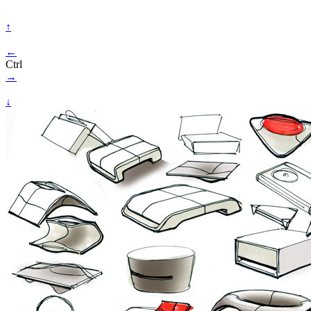
↑
←
Ctrl
→
↓