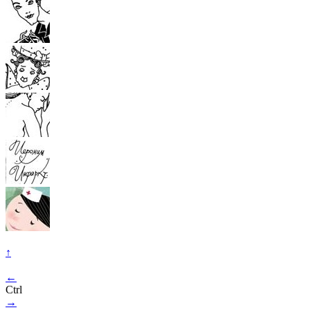
↑
←
Ctrl
→